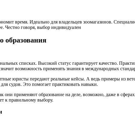
кономит время. Идеально для владельцев зоомагазинов. Специал
е. Честно говоря, выбор индивидуален
о образования
нальных списках. Высокий статус гарантирует качество. Практик
о значит возможность применять знания в международных станда
тные юристы передают реальные кейсы. А ведь примеры из вете
для судов. Это помогает практиковать навыки.
к они применяют образование на деле, возможно, даже в сферах
дет к правильному выбору.
и