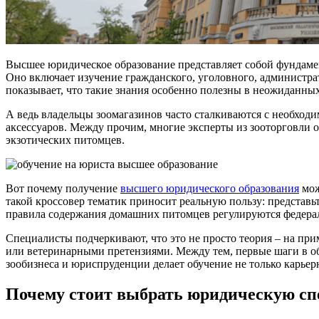
Высшее юридическое образование представляет собой фундамен
Оно включает изучение гражданского, уголовного, администр
показывает, что такие знания особенно полезны в неожиданных
А ведь владельцы зоомагазинов часто сталкиваются с необход
аксессуаров. Между прочим, многие эксперты из зооторговли 
экзотических питомцев.
Вот почему получение
высшего юридического образования
мож
такой кроссовер тематик приносит реальную пользу: представь
правила содержания домашних питомцев регулируются федера
Специалисты подчеркивают, что это не просто теория – на прим
или ветеринарными претензиями. Между тем, первые шаги в обр
зообизнеса и юриспруденции делает обучение не только карьер
Почему стоит выбрать юридическую сп