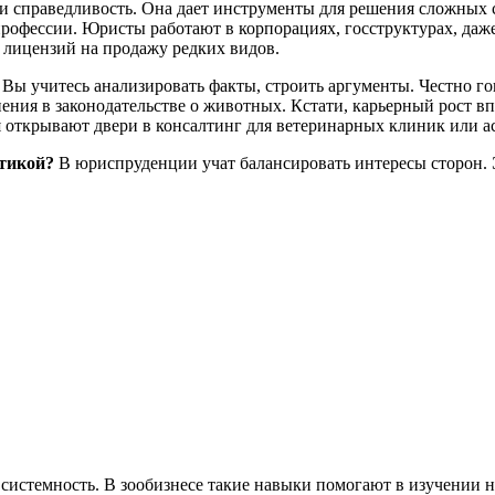
 и справедливость. Она дает инструменты для решения сложных 
офессии. Юристы работают в корпорациях, госструктурах, даже 
 лицензий на продажу редких видов.
ы учитесь анализировать факты, строить аргументы. Честно гово
ния в законодательстве о животных. Кстати, карьерный рост впе
ия открывают двери в консалтинг для ветеринарных клиник или
этикой?
В юриспруденции учат балансировать интересы сторон. Э
системность. В зообизнесе такие навыки помогают в изучении 