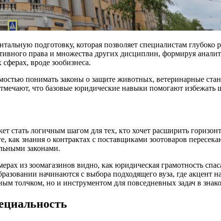
тальную подготовку, которая позволяет специалистам глубоко р
ативного права и множества других дисциплин, формируя анали
 сферах, вроде зообизнеса.
имостью понимать законы о защите животных, ветеринарные стан
отмечают, что базовые юридические навыки помогают избежать 
ет стать логичным шагом для тех, кто хочет расширить горизонт
те, как знания о контрактах с поставщиками зоотоваров пересе
льными законами.
ерах из зоомагазинов видно, как юридическая грамотность спаса
азовании начинаются с выбора подходящего вуза, где акцент на
ным толчком, но и инструментом для повседневных задач в знак
ециальность