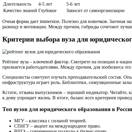
Длительность
4-5 лет
5-6 лет
Качество знаний
Глубокое
Зависит от самоорганизации
Очная форма дает immersion. Полезно для новичков. Заочная э
разницу в мотивации. Между прочим, гибриды сочетают лучше
Критерии выбора вуза для юридическог
Рейтинг вуза – ключевой фактор. Смотрите на позиции в нацио
признается работодателями. Между прочим, для зообизнеса эт
Специалисты советуют изучать преподавательский состав. Опы
инфраструктура играет роль. Библиотеки, симуляционные залы 
Кстати, отзывы выпускников – хороший индикатор. Читайте, ка
к дому упрощает жизнь. В итоге, баланс всех критериев приве
Топ вузов для юридического образования в Росси
МГУ – классика с сильной теорией.
СПбГУ – акцент на международное право.
ВШЭ – современные подходы к бизнес-праву.